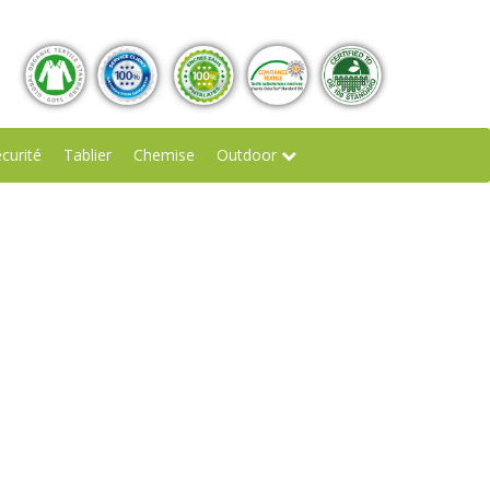
écurité
Tablier
Chemise
Outdoor