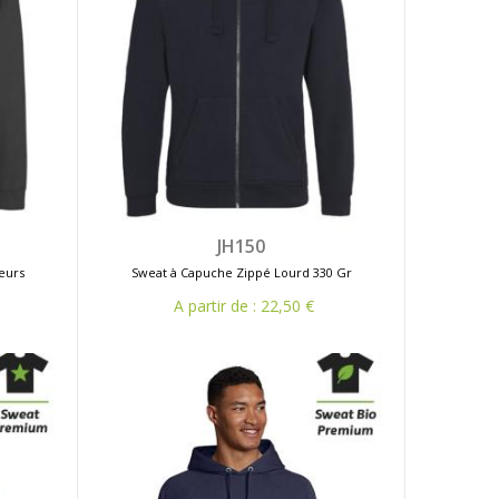
JH150
eurs
Sweat à Capuche Zippé Lourd 330 Gr
A partir de : 22,50 €