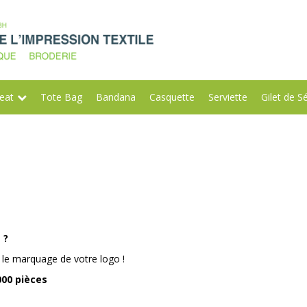
eat
Tote Bag
Bandana
Casquette
Serviette
Gilet de S
 ?
us le marquage de votre logo !
000 pièces