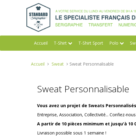
Accueil
T-Shirt
T-Shirt Sport
Polo
Sw
Vous
Accueil
Sweat
Sweat Personnalisable
êtes
ici :
Sweat Personnalisable
Vous avez un projet de Sweats Personnalisés
Entreprise, Association, Collectivité... Confiez-no
A partir de 10 pièces minimum et jusqu'à 10 
Livraison possible sous 1 semaine !