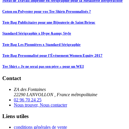
Sweat de Travail Imprimé en Sérigraphie pour la Métallerie Bergeracoise
Coton ou Polyester pour vos Tee Shirts Personnalisés ?
Tote Bag Publicitaire pour une Bijouterie de Saint Brieuc
Standard Sérigraphie x Hype &amp; Style
Tote Bag Les Pionnières x Standard Sérigraphie
Tote Bag Personnalisé pour l’Évènement Women Equity 2017
Tee Shirt « Je ne serai pas son père » pour un WEI
Contact
ZA des Fontaines
22290
LANVOLLON ,
France métropolitaine
02 96 70 24 25
Nous trouver, Nous contacter
Liens utiles
conditions générales de vente